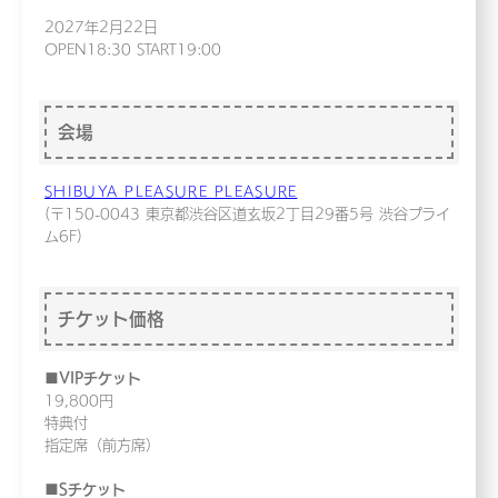
2027年2月22日
OPEN18:30 START19:00
会場
SHIBUYA PLEASURE PLEASURE
(〒150-0043 東京都渋谷区道玄坂2丁目29番5号 渋谷プライ
ム6F)
チケット価格
■VIPチケット
19,800円
特典付
指定席（前方席）
■Sチケット