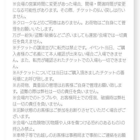
※会場の営業時間に変更があった場合、開場・開演時間が変更
になる可能性があります。その際、チケットの払い戻しは行い
ません。
※クロークなどのご用意はありません。お荷物はご自身にて管
理をお願いいたします。
万が一紛失/盗難/破損などございましても運営/会場では一切責
任を負えません。
※チケットの譲渡並びに転売は禁止です。イベント当日、ご購
入者様のご名義にて本人確認が出来ない場合ご入場できませ
ん。また、転売が確認されたチケットでの入場も一切できませ
ん。
※Aチケットについては当日はご購入頂きましたチケットの番
号順にお呼び致します。
※お荷物、貴重品の管理はお客様ご自身で管理お願い致しま
す。盗難の際は弊社は一切の責任を負いません。
※会場内でのトラブルや、お客様同士での怪我、破損時は弊社
は一切の責任を負いません。
※泥酔状態のお客様はご参加をお断りさせていただく場合がご
ざいます。
※会場へは危険物(刃物類や人体を傷つける恐れのあるもの)の
持込み禁止。
※車椅子等でお越しのお客様は事務局まで事前にご連絡をお願