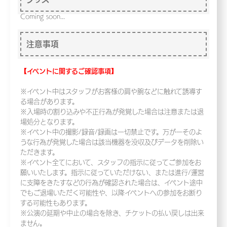
Coming soon...
注意事項
【イベントに関するご確認事項】
※イベント中はスタッフがお客様の肩や腕などに触れて誘導す
る場合があります。
※入場時の割り込みや不正行為が発覚した場合は注意または退
場処分となります。
※イベント中の撮影/録音/録画は一切禁止です。万が一そのよ
うな行為が発覚した場合は該当機器を没収及びデータを削除い
ただきます。
※イベント全てにおいて、スタッフの指示に従ってご参加をお
願いいたします。指示に従っていただけない、または進行/運営
に支障をきたすなどの行為が確認された場合は、イベント途中
でもご退場いただく可能性や、以降イベントへの参加をお断り
する可能性もあります。
※公演の延期や中止の場合を除き、チケットの払い戻しは出来
ません。