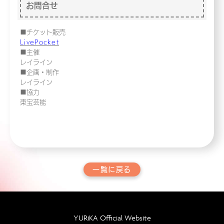
お問合せ
■チケット販売
LivePocket
■主催
レイライン
■企画・制作
レイライン
■協力
東宝芸能
一覧に戻る
YURiKA Official Website