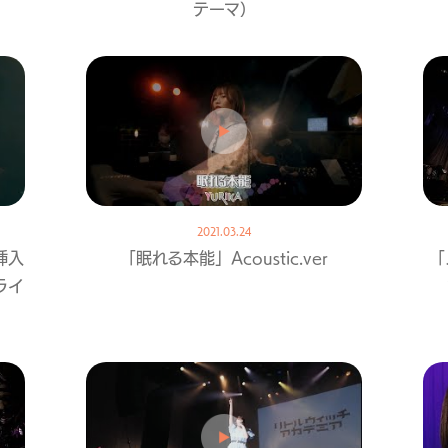
テーマ）
2021.03.24
挿入
「眠れる本能」Acoustic.ver
「
ライ