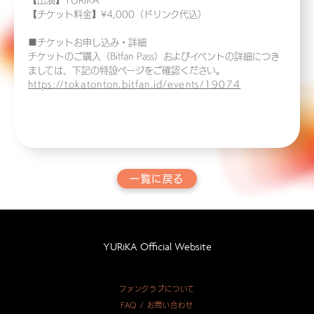
【出演】YURiKA
【チケット料金】¥4,000（ドリンク代込）
■チケットお申し込み・詳細
チケットのご購入（Bitfan Pass）およびイベントの詳細につき
ましては、下記の特設ページをご確認ください。
https://tokatonton.bitfan.id/events/19074
一覧に戻る
YURiKA Official Website
ファンクラブについて
FAQ / お問い合わせ