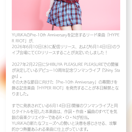
YURiKAのPre-10th Anniversaryを記念するリード楽曲「HYPE
R RIOT」が、
2026年6月10日(水)に配信リリース、および6月14日(日)のラ
イブ会場にてCDリリースすることが決定いたしました！
2027年2月22日にSHIBUYA PLEASURE PLEASUREでの開催
が決定しているデビュー10周年記念ワンマンライブ『Shiny Sta
ge』。
その大きな節目に向けた「Pre-10th Anniversary」の幕開けを
飾る記念楽曲「HYPER RIOT」を発売することが本日解禁とな
りました。
すでに発表されている6月14日(日)開催のワンマンライブと同
じタイトルを冠した本楽曲は、作詞・作曲・編曲のすべてを気
鋭の音楽クリエイターであるR・O・Nが担当。
YURiKAの新たなフェーズへの勢いと決意を感じさせる、攻撃
的かつ熱量あふれる楽曲に仕上がっています。