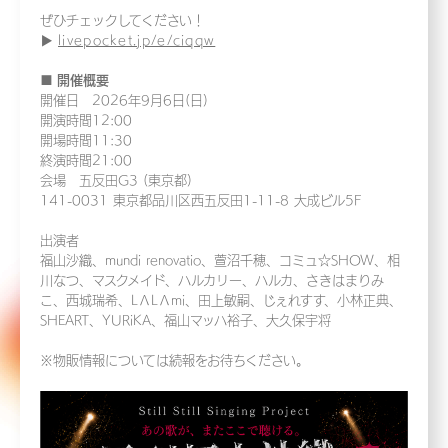
ぜひチェックしてください！
▶️
livepocket.jp/e/ciqqw
■ 開催概要
開催日 2026年9月6日(日)
開演時間12:00
開場時間11:30
終演時間21:00
会場 五反田G3 (東京都)
141-0031 東京都品川区西五反田1-11-8 大成ビル5F
出演者
福山沙織、mundi renovatio、萱沼千穂、コミュ☆SHOW、相
川なつ、マスクメイド、ハルカリー、ハルカ、さきはまりみ
こ、西城瑞希、LΛLΛmi、田上敏嗣、じぇれすす、小林正典、
SHEART、YURiKA、福山マッハ裕子、大久保宇将
※物販情報については続報をお待ちください。