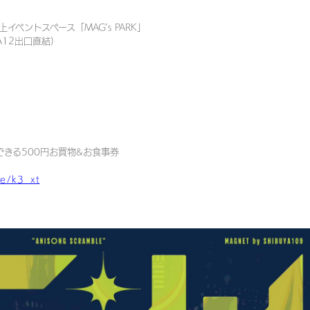
上イベントスペース「MAG’s PARK」
12出口直結)
）
使用できる500円お買物&お食事券
p/e/k3_xt