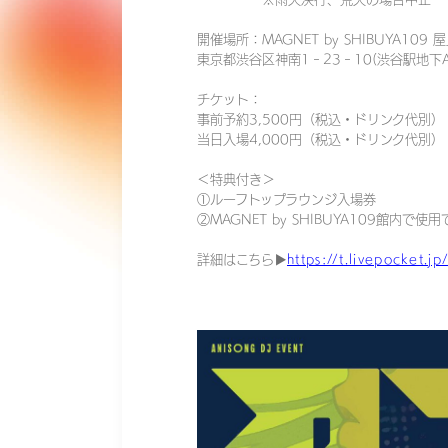
開催場所：MAGNET by SHIBUYA109 屋
東京都渋谷区神南1‐23‐10(渋谷駅地下A
チケット：
事前予約3,500円（税込・ドリンク代別
当日入場4,000円（税込・ドリンク代別）
＜特典付き＞
①ルーフトップラウンジ入場券
②MAGNET by SHIBUYA109館内で
詳細はこちら▶︎
https://t.livepocket.j