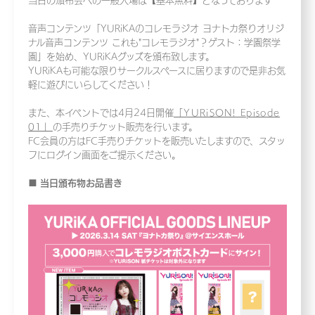
当日の頒布会への一般入場は【基本無料】となっております
音声コンテンツ「YURiKAのコレモラジオ ヨナトカ祭りオリジ
ナル音声コンテンツ これも"コレモラジオ"？ゲスト：学園祭学
園」を始め、YURiKAグッズを頒布致します。
YURiKAも可能な限りサークルスペースに居りますので是非お気
軽に遊びにいらしてください！
また、本イベントでは4月24日開催
「YURiSON! Episode
01」
の手売りチケット販売を行います。
FC会員の方はFC手売りチケットを販売いたしますので、スタッ
フにログイン画面をご提示ください。
■ 当日頒布物お品書き